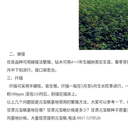
二、嫁接
优良品种可用嫁接法繁殖，砧木可用4～5年生槭树类实生苗，春季芽膨
月中下旬进行，接口易愈合。
三、扦插
扦插可采用半硬枝，易生根。扦插一般在5月至6月生长旺季进行，一
粉100ppm 浸泡2小时后，斜插在插床上。
以上几个问题就是元宝枫基地常用的繁殖方法，大家可以参考一下，
甘肃元宝枫基地在哪？甘肃元宝枫价格是多少？甘肃元宝枫种子质量
司基地价格，大量现货提供元宝枫,电话:0917-5378526