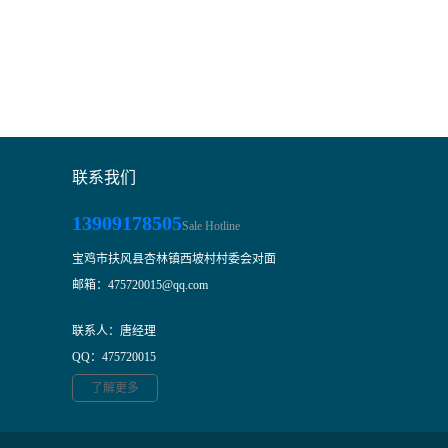
联系我们
13909178505
Sale Hotline
宝鸡市扶风县杏林镇西坡村村委会对面
邮箱：475720015@qq.com
联系人：唐经理
QQ：475720015
了解更多