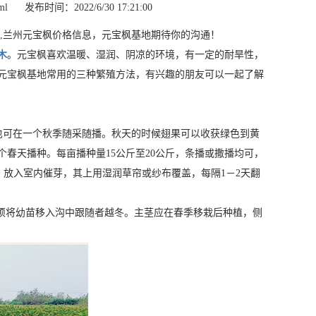
ml
发布时间：2022/6/30 17:21:00
,兰州元宝枫价格信息，元宝枫基地期待你的沟通！
木
。元宝枫喜欢温暖、湿润、阴凉的环境，有一定的耐旱性，
元宝枫基地常用的三种繁殖方法，有兴趣的朋友可以一起了解
也可在一个秋季随采随播。秋天的时候翅果可以收获绿色到黄
春天播种。每亩播种量15公斤至20公斤，条播或撒播均可，
匀，放入室内催芽，其上用湿润草帘或纱布覆盖，每隔1－2天翻
须将幼苗移入沟中跟随者越冬。主茎应在春季移栽后种植，侧