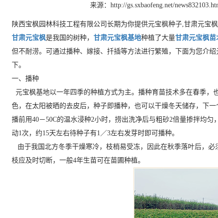
来源：http://gs.sxbaofeng.net/news832103.ht
陕西宝枫园林科技工程有限公司长期为你提供元宝枫种子,甘肃元宝枫
甘肃元宝枫
是我国的树种，
甘肃元宝枫基地
种植了大量
甘肃元宝枫苗
但不耐涝。可通过播种、嫁接、扦插等方法进行繁殖，下面为您介绍
下。
一、播种
元宝枫基地以一年四季的种植方式为主。播种育苗技术多在春季，
色，在太阳被晒的去皮后，种子即播种，也可以干燥冬天储存，下一个
播前用40－50C的温水浸种2小时，捞出洗净后与粗砂2倍量掺拌均
动1次，约15天左右待种子有1／3左右发芽时即可播种。
由于我国北方冬季干燥寒冷，枝梢易受冻，因此在秋季落叶后，必
枝应及时切断，一般4年生苗可在苗圃种植。