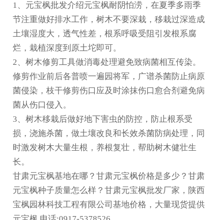
1、元宝枫批发介绍元宝枫耐阴怕涝，在夏季多雨季
节注重做好排水工作，树木不要深栽，移栽过深造成
土壤湿度大，透气性差，根系呼吸受阻引发根系腐
烂，栽植深度到原土坨即可。
2、树木修剪工具做消毒处理避免致病菌相互传染。
修剪作业前后各普喷一遍园将军，广谱杀菌防止病原
菌侵染，枝干修剪伤口应及时涂抹伤口愈合剂避免病
菌从伤口侵入。
3、树木移栽后做好地下害虫的防控，防止根系受
损，浇施杀菌，做土壤改良和长效杀菌防病处理，同
时激发树木大量生根，养根复壮，帮助树木健壮生
长。
甘肃元宝枫基地在哪？甘肃元宝枫价格是多少？甘肃
元宝枫种子质量怎么样？甘肃元宝枫批发厂家，陕西
宝枫园林科技工程有限公司基地价格，大量现货提供
元宝枫,电话:0917-5378526