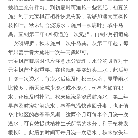
栽植土充分拌匀。到初夏时可追施一些氮肥，初夏的
施肥利于元宝枫苗植株恢复树势，能够加速元宝枫长
枝长叶。秋末结合浇冻水，施用一次腐叶肥或牛马
粪。直到第二年4月初追施一次氮肥，再到7月初追施
一次磷钾肥，秋末施用一次牛马粪。从第三年起，每
年只需于春天施用一次牛马粪即可。
元宝枫苗栽培时也应注意水分管理，水分的吸收对于
元宝枫苗也很重要。在移栽时要浇好头三水，此后每
月浇一次透水，每次水后应及时松土保墒，夏季雨水
比较多，雨天应减少浇水或不浇水，树盘内如有积
水，还应及时排除。秋末应浇足浇透封冻水。第二年
早春及时浇好解冻水，春季气温快速回升期，也正值
华北地区的春季季风期，这两个月可每半个月浇一次
透水，可有效提供植株生长所需的水分，利于植株发
根长叶。此后的时间可每月浇一次透水，秋末按头年