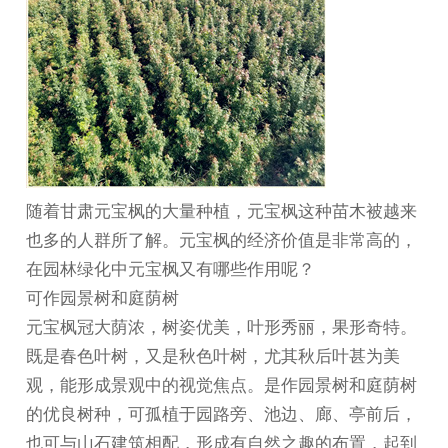
随着
甘肃元宝枫
的大量种植，元宝枫这种苗木被越来
也多的人群所了解。元宝枫的经济价值是非常高的，
在园林绿化中元宝枫又有哪些作用呢？
可作园景树和庭荫树
元宝枫冠大荫浓，树姿优美，叶形秀丽，果形奇特。
既是春色叶树，又是秋色叶树，尤其秋后叶甚为美
观，能形成景观中的视觉焦点。是作园景树和庭荫树
的优良树种，可孤植于园路旁、池边、廊、亭前后，
也可与山石建筑相配，形成有自然之趣的布置，起到