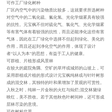
可作工厂绿化树种
厂区内空气中的污染物质比较多，这就要求所选树种
对空气中的二氧化硫、氟化氢、光化学烟雾具有较强
的抗性。元宝枫不但对硫化气、氯化气、光化学烟雾
等有害气体有着较强的抗性，而且还能净化这些有害
气体，因此在工厂绿化中选择不但起到绿化、美化的
作用，而且还起到净化空气的作用，体现了设计
者“以人为本”的思想，有益于工人的健康。
可群植、片植形成风景林
在较大的庭院角隅、空旷的草坪或城郊的山坡上，可
采用群植或片植的形式设计元宝枫纯林或与针叶树形
成的混交林，其独特的叶和果增加了景观的可赏性。
入秋之时，纯林一片金秋的火红与灿烂;混交林黛绿
映红，美不胜收。若于其他秋色叶树间种，还可形成
层林尽染的意境。
可作树桩盆景