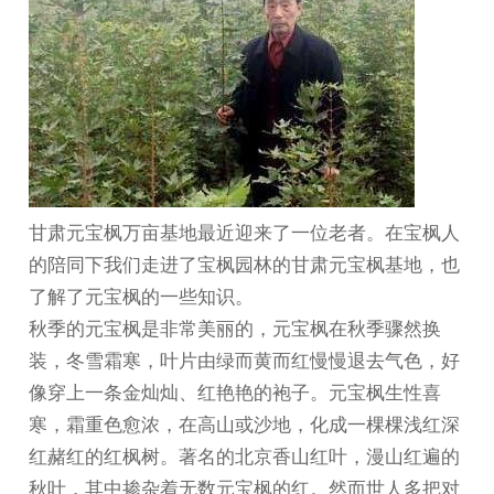
甘肃元宝枫
万亩基地最近迎来了一位老者。在宝枫人
的陪同下我们走进了宝枫园林的
甘肃元宝枫基地
，也
了解了元宝枫的一些知识。
秋季的元宝枫是非常美丽的，元宝枫在秋季骤然换
装，冬雪霜寒，叶片由绿而黄而红慢慢退去气色，好
像穿上一条金灿灿、红艳艳的袍子。元宝枫生性喜
寒，霜重色愈浓，在高山或沙地，化成一棵棵浅红深
红赭红的红枫树。著名的北京香山红叶，漫山红遍的
秋叶，其中掺杂着无数元宝枫的红。然而世人多把对