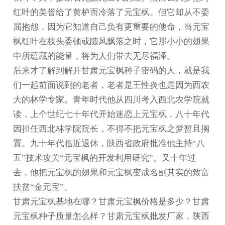
红叶的美誉给了黄栌而冷落了元宝枫。但它却从不委
屈抱怨，因为它知道自己负有更重要的使命，当元宝
枫红叶在枝头委顿或随风飘落之时，它那小小的翅果
中所蕴藏的能量，将为人们带去无尽福泽。
后来才了解到解开
甘肃元宝枫种子
密码的人，就是我
们一起前面说到的老者，老者是王性炎也是因为西农
大的林学专家。青年时代他从四川考入西北农学院就
读，上个世纪七十年代开始迷恋上元宝枫，八十年代
因担任西北林学院院长，不得不把元宝枫之梦暂且搁
置。九十年代临近退休，陕西省政府批准他主持“八
五”技术攻关“元宝枫的开发利用研究”。又十年过
去，他把元宝枫的翅果和元宝枫变成名副其实的致富
扶贫“金元宝”。
甘肃元宝枫基地在哪？甘肃元宝枫价格是多少？甘肃
元宝枫种子质量怎么样？甘肃元宝枫批发厂家，陕西