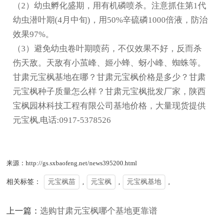
（2）幼虫孵化盛期，用有机磷喷杀。注意抓住第1代
幼虫潜叶期(4月中旬)，用50%辛硫磷1000倍液，防治
效果97%。
（3）避免幼虫卷叶期喷药，不仅效果不好，反而杀
伤天敌。天敌有小茧峰、姬小蜂、蚜小峰、蜘蛛等。
甘肃元宝枫基地在哪？甘肃元宝枫价格是多少？甘肃
元宝枫种子质量怎么样？甘肃元宝枫批发厂家，陕西
宝枫园林科技工程有限公司基地价格，大量现货提供
元宝枫,电话:0917-5378526
来源：http://gs.sxbaofeng.net/news395200.html
相关标签：
元宝枫苗
,
元宝枫
,
元宝枫基地
,
上一篇：
选购甘肃元宝枫哪个基地更靠谱