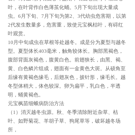
叶，在叶背作白色薄茧化蛹。5月下旬出现大量成
虫。6月下旬、7月下旬为第2、3代幼虫危害期，以第
2代发生数量多，危害重，致使元宝枫枯叶，有碍红
叶观赏。
10月中旬成虫在草根等处越冬。成是分为夏型与越冬
型。夏型体长403毫米，触角较体长。胸部黑褐色，
腹部背面灰褐色，腹黄白色。前翅狭长，由黑、褐、
黄、白色鳞片组成，翅面有一金黄色大斑。从硕角至
后缘有黄褐色缘毛，后翅灰色，披针形，缘毛长。越
冬型体稍大，体色较深。卵为扁平，乳白色，半透
明，蛹黄褐色。
元宝枫苗细蛾病防治方法
（1）消灭越冬虫源。秋、冬季清除附近杂草、枯
叶、如野菊花、羊胡子草、狗尾草等，破坏越冬场
所，