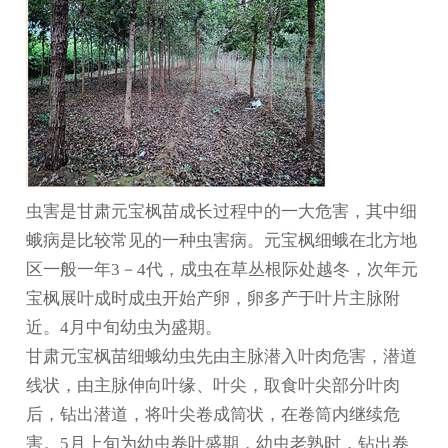
虫害是
甘肃元宝枫
苗成长过程中的一大危害，其中细
蛾病是比较常见的一种虫害病。元宝枫细蛾在北方地
区一般一年3－4代，成虫在草丛根际处越冬，次年元
宝枫展叶成时成虫开始产卵，卵多产于叶片主脉附
近。4月中旬幼虫为盛期。
甘肃元宝枫苗
细蛾幼虫先由主脉潜入叶肉危害，潜道
线状，由主脉伸向叶缘、叶尖，取食叶尖部分叶肉
后，钻出潜道，将叶尖卷成筒状，在卷筒内继续危
害。5月上旬为幼虫卷叶盛期，幼虫老熟时，钻出卷