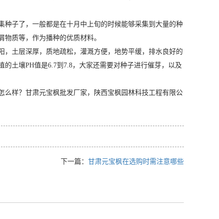
集种子了，一般都是在十月中上旬的时候能够采集到大量的种
屑物质等，作为播种的优质材料。
阳，土层深厚，质地疏松，灌溉方便，地势平缓，排水良好的
土壤PH值是6.7到7.8，大家还需要对种子进行催芽，以及
怎么样？甘肃元宝枫批发厂家，陕西宝枫园林科技工程有限公
下一篇：
甘肃元宝枫在选购时需注意哪些