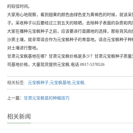
的较佳时间。
大家用心地观察，看到翅果的颜色由绿色变为黄褐色的时候，就该采
子。采收种子以后要经过三到五天的晾晒，去除种子表面的杂质和肉
大家在播种元宝枫种子之前，应该要进行苗圃地的选择，那些背风向
沙质土壤，就非常适合作为元宝枫种子的育苗地。适合元宝枫种子种植的
对土壤进行整地。
甘肃元宝枫基地在哪？甘肃元宝枫价格是多少？甘肃元宝枫种子质量
司基地价格，大量现货提供元宝枫,电话:0917-5378526
相关标签:
元宝枫种子
,
元宝枫基地
,
元宝枫
,
上一篇：
甘肃元宝枫苗的种植技巧
相关新闻