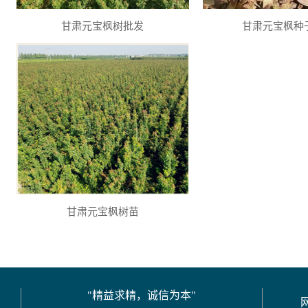
甘肃元宝枫树批发
甘肃元宝枫种
甘肃元宝枫树苗
"精益求精，诚信为本"