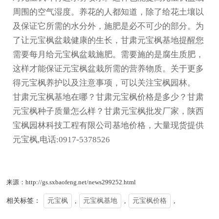
周围的空气湿度。养花的人都知道，除了给花土壤以
及保证它所需的水分外，施肥是必不可少的部分。为
了让元宝枫盆栽健康的生长，
甘肃元宝枫基地
提醒您
需要每月给元宝枫盆栽施肥。需要施的是腐生质肥，
这样才能保证元宝枫盆栽所需的营养物质。关于更多
得元宝枫养护以及注意事项，可以关注宝枫园林。
甘肃元宝枫基地在哪？甘肃元宝枫价格是多少？甘肃
元宝枫种子质量怎么样？甘肃元宝枫批发厂家，陕西
宝枫园林科技工程有限公司基地价格，大量现货提供
元宝枫,电话:0917-5378526
来源：http://gs.sxbaofeng.net/news299252.html
相关标签：
元宝枫
,
元宝枫基地
,
元宝枫价格
,