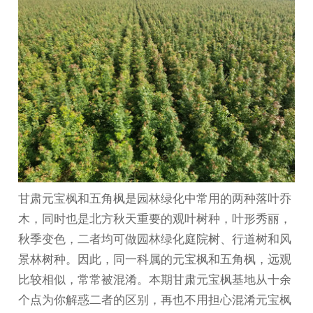
甘肃元宝枫
和五角枫是园林绿化中常用的两种落叶乔
木，同时也是北方秋天重要的观叶树种，叶形秀丽，
秋季变色，二者均可做园林绿化庭院树、行道树和风
景林树种。因此，同一科属的元宝枫和五角枫，远观
比较相似，常常被混淆。本期
甘肃元宝枫基地
从十余
个点为你解惑二者的区别，再也不用担心混淆元宝枫